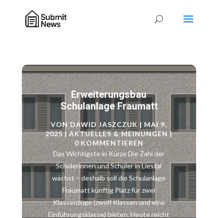
Erweiterungsbau
Schulanlage Fraumatt
VON
DAWID JASZCZUK
|
MAI 9,
2025
|
AKTUELLES & MEINUNGEN
|
0 KOMMENTIEREN
Das Wichtigste in Kürze Die Zahl der
Schülerinnen und Schüler in Liestal
wächst – deshalb soll die Schulanlage
Fraumatt künftig Platz für zwei
Klassenzüge (zwölf Klassen und eine
Einführungsklasse) bieten. Heute reicht