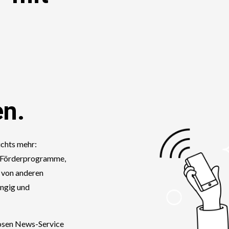
en.
ichts mehr:
, Förderprogramme,
 von anderen
ängig und
losen News-Service