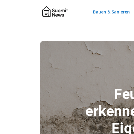
Bauen & Sanieren
Fe
erkenne
Eig