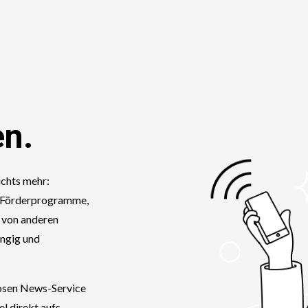
en.
ichts mehr:
, Förderprogramme,
 von anderen
ängig und
losen News-Service
el direkt aufs